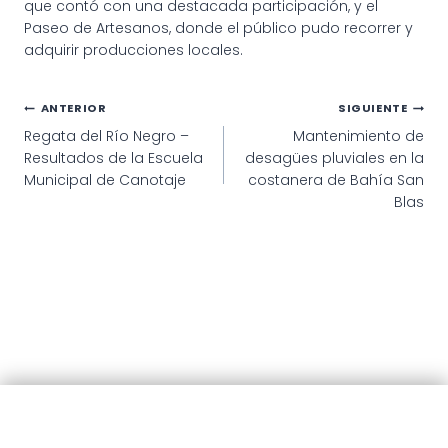
que contó con una destacada participación, y el
Paseo de Artesanos, donde el público pudo recorrer y
adquirir producciones locales.
Navegación
ANTERIOR
SIGUIENTE
Regata del Río Negro –
Mantenimiento de
de
Resultados de la Escuela
desagües pluviales en la
entradas
Municipal de Canotaje
costanera de Bahía San
Blas
© 2025 · Municipalidad de Patagones