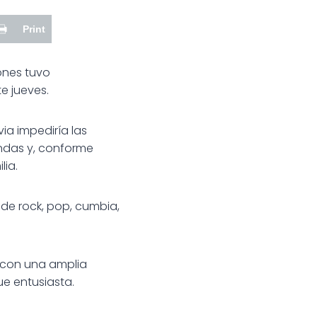
Print
ones tuvo
e jueves.
via impediría las
ndas y, conforme
lia.
o de rock, pop, cumbia,
 con una amplia
ue entusiasta.