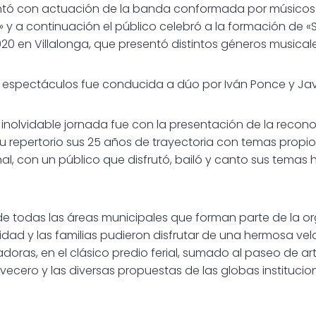
ntó con actuación de la banda conformada por músicos
» y a continuación el público celebró a la formación de «S
 en Villalonga, que presentó distintos géneros musicale
 espectáculos fue conducida a dúo por Iván Ponce y Javi
a inolvidable jornada fue con la presentación de la reco
su repertorio sus 25 años de trayectoria con temas propio
nal, con un público que disfrutó, bailó y canto sus temas
e todas las áreas municipales que forman parte de la or
idad y las familias pudieron disfrutar de una hermosa ve
oras, en el clásico predio ferial, sumado al paseo de art
ecero y las diversas propuestas de las globas institucion