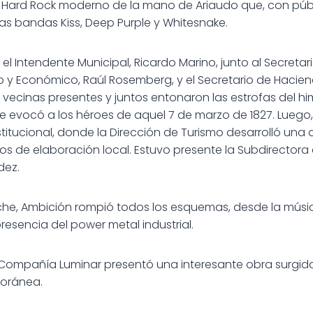
Hard Rock moderno de la mano de Ariaudo que, con públ
s bandas Kiss, Deep Purple y Whitesnake.
 el Intendente Municipal, Ricardo Marino, junto al Secreta
o y Económico, Raúl Rosemberg, y el Secretario de Hacien
y vecinas presentes y juntos entonaron las estrofas del h
evocó a los héroes de aquel 7 de marzo de 1827. Luego, 
nstitucional, donde la Dirección de Turismo desarrolló un
s de elaboración local. Estuvo presente la Subdirectora
dez.
he, Ambición rompió todos los esquemas, desde la músic
resencia del power metal industrial.
Compañía Luminar presentó una interesante obra surgida 
oránea.