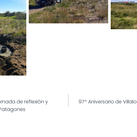
ión
ornada de reflexión y
97º Aniversario de Villal
 Patagones