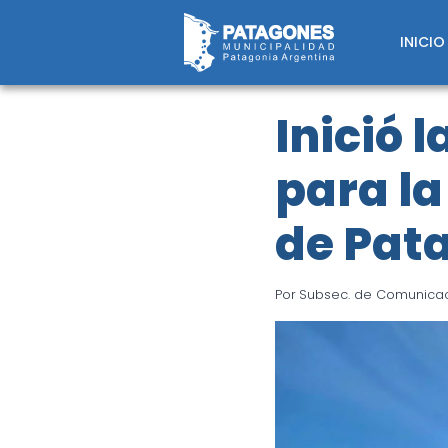
Saltar
al
INICIO
contenido
Inició 
para l
de Pat
Por
Subsec. de Comunicaci