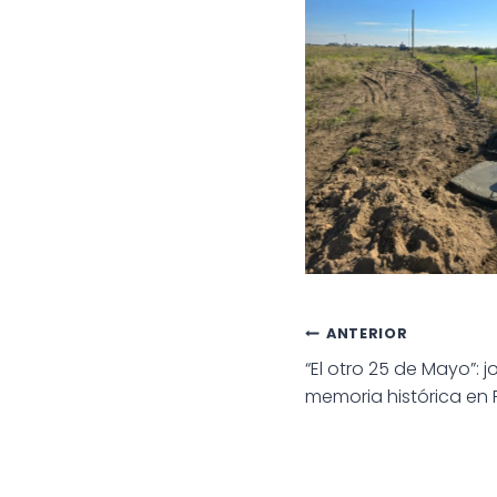
Navegac
ANTERIOR
“El otro 25 de Mayo”: j
de
memoria histórica en
entradas