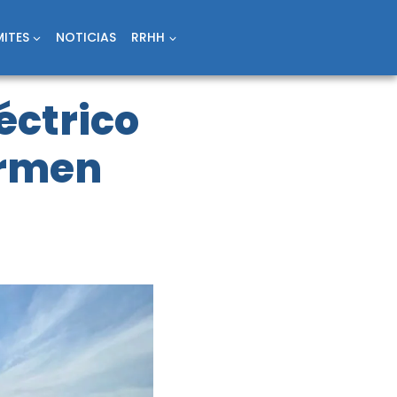
ITES
NOTICIAS
RRHH
léctrico
armen