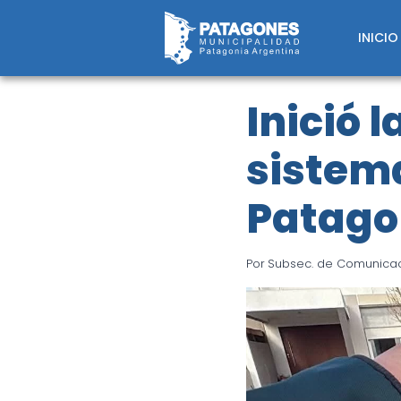
Saltar
al
INICIO
contenido
Inició 
sistema
Patago
Por
Subsec. de Comunicaci