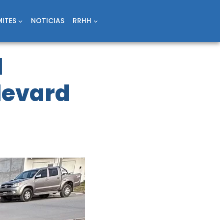
ITES
NOTICIAS
RRHH
l
levard