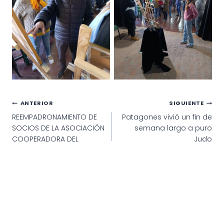
Navegación
ANTERIOR
SIGUIENTE
REEMPADRONAMIENTO DE
Patagones vivió un fin de
de
SOCIOS DE LA ASOCIACIÓN
semana largo a puro
entradas
COOPERADORA DEL
Judo
CAMPO EXPERIMENTAL
© 2025 · Municipalidad de Patagones