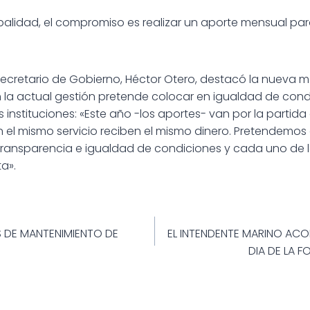
ipalidad, el compromiso es realizar un aporte mensual pa
 Secretario de Gobierno, Héctor Otero, destacó la nueva 
n la actual gestión pretende colocar en igualdad de cond
s instituciones: «Este año -los aportes- van por la partid
n el mismo servicio reciben el mismo dinero. Pretendemos
 transparencia e igualdad de condiciones y cada uno de 
a».
ión
 DE MANTENIMIENTO DE
EL INTENDENTE MARINO AC
DIA DE LA 