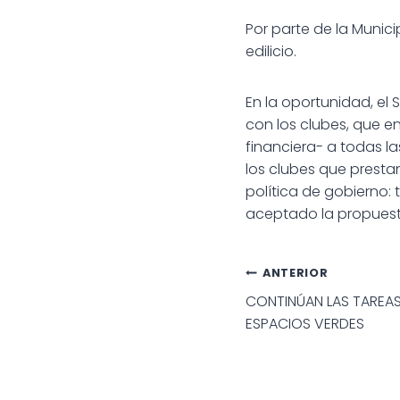
Por parte de la Munic
edilicio.
En la oportunidad, el
con los clubes, que e
financiera- a todas la
los clubes que presta
política de gobierno:
aceptado la propuest
Navegac
ANTERIOR
CONTINÚAN LAS TAREAS
de
ESPACIOS VERDES
entradas