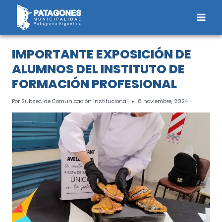
Saltar
al
contenido
IMPORTANTE EXPOSICIÓN DE
ALUMNOS DEL INSTITUTO DE
FORMACIÓN PROFESIONAL
Por
Subsec. de Comunicación Institucional
8 noviembre, 2024