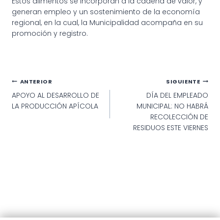
Estos alimentos se incorporan a la cadena de valor, y
generan empleo y un sostenimiento de la economía
regional, en la cual, la Municipalidad acompaña en su
promoción y registro.
IMPORTANTE EXPOSICIÓN
IMPORTANTE EXPOSICIÓN
IMPORTANTE EXPOSICIÓN
DE ALUMNOS DEL
DE ALUMNOS DEL
DE ALUMNOS DEL
INSTITUTO DE FORMACIÓN
INSTITUTO DE FORMACIÓN
INSTITUTO DE FORMACIÓN
PROFESIONAL
PROFESIONAL
PROFESIONAL
Navegación
ANTERIOR
SIGUIENTE
APOYO AL DESARROLLO DE
DÍA DEL EMPLEADO
de
LA PRODUCCIÓN APÍCOLA
MUNICIPAL: NO HABRÁ
entradas
RECOLECCIÓN DE
RESIDUOS ESTE VIERNES