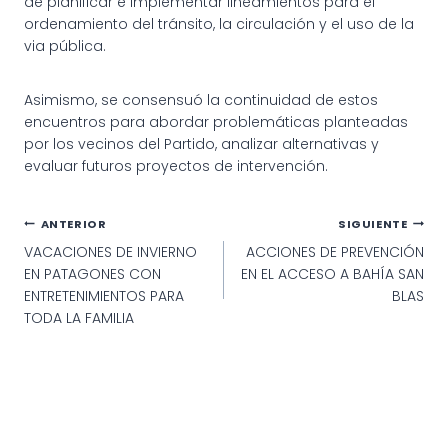
de planificar e implementar lineamientos para el
ordenamiento del tránsito, la circulación y el uso de la
via pública.
Asimismo, se consensuó la continuidad de estos
encuentros para abordar problemáticas planteadas
por los vecinos del Partido, analizar alternativas y
evaluar futuros proyectos de intervención.
Navegación
ANTERIOR
SIGUIENTE
VACACIONES DE INVIERNO
ACCIONES DE PREVENCIÓN
de
EN PATAGONES CON
EN EL ACCESO A BAHÍA SAN
entradas
ENTRETENIMIENTOS PARA
BLAS
TODA LA FAMILIA