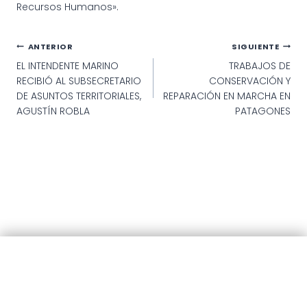
Recursos Humanos».
Navegación
ANTERIOR
SIGUIENTE
EL INTENDENTE MARINO
TRABAJOS DE
de
RECIBIÓ AL SUBSECRETARIO
CONSERVACIÓN Y
entradas
DE ASUNTOS TERRITORIALES,
REPARACIÓN EN MARCHA EN
AGUSTÍN ROBLA
PATAGONES
© 2025 · Municipalidad de Patagones