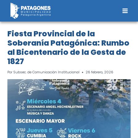
Saltar
al
contenido
Fiesta Provincial de la
Soberanía Patagónica: Rumbo
al Bicentenario de la Gesta de
1827
Por
Subsec. de Comunicación Institucional
26 febrero, 2026