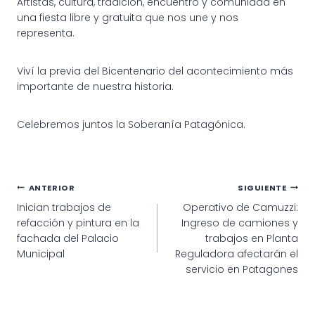
Artistas, cultura, tradición, encuentro y comunidad en
una fiesta libre y gratuita que nos une y nos
representa.
Viví la previa del Bicentenario del acontecimiento más
importante de nuestra historia.
Celebremos juntos la Soberanía Patagónica.
Navegación
ANTERIOR
SIGUIENTE
Inician trabajos de
Operativo de Camuzzi:
de
refacción y pintura en la
Ingreso de camiones y
entradas
fachada del Palacio
trabajos en Planta
Municipal
Reguladora afectarán el
servicio en Patagones