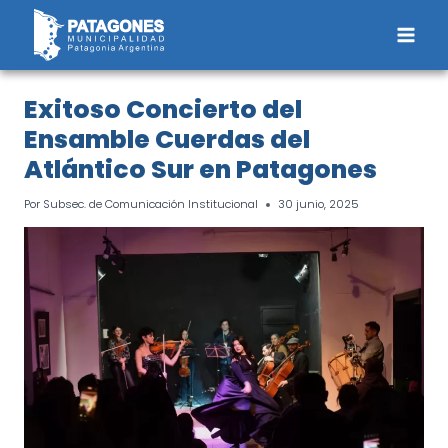
Saltar
al
contenido
Exitoso Concierto del
Ensamble Cuerdas del
Atlántico Sur en Patagones
Por
Subsec. de Comunicación Institucional
30 junio, 2025