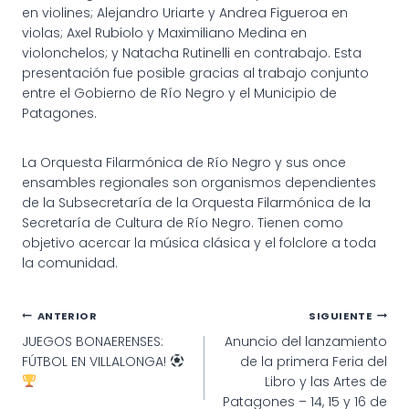
en violines; Alejandro Uriarte y Andrea Figueroa en
violas; Axel Rubiolo y Maximiliano Medina en
violonchelos; y Natacha Rutinelli en contrabajo. Esta
presentación fue posible gracias al trabajo conjunto
entre el Gobierno de Río Negro y el Municipio de
Patagones.
La Orquesta Filarmónica de Río Negro y sus once
ensambles regionales son organismos dependientes
de la Subsecretaría de la Orquesta Filarmónica de la
Secretaría de Cultura de Río Negro. Tienen como
objetivo acercar la música clásica y el folclore a toda
la comunidad.
Navegación
ANTERIOR
SIGUIENTE
JUEGOS BONAERENSES:
Anuncio del lanzamiento
de
FÚTBOL EN VILLALONGA!
de la primera Feria del
entradas
Libro y las Artes de
Patagones – 14, 15 y 16 de