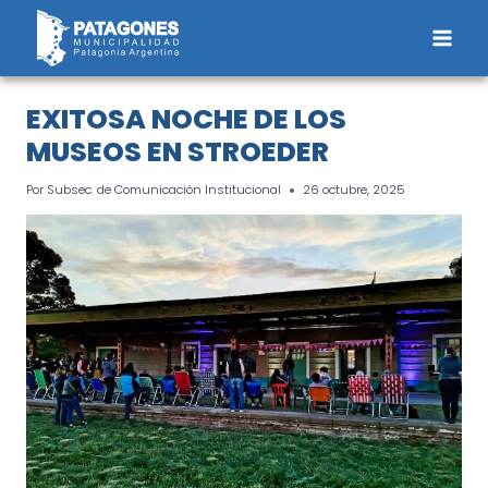
Saltar
al
contenido
EXITOSA NOCHE DE LOS
MUSEOS EN STROEDER
Por
Subsec. de Comunicación Institucional
26 octubre, 2025