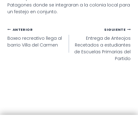
Patagones donde se integraran a la colonia local para
un festejo en conjunto.
Navegación
ANTERIOR
SIGUIENTE
Boxeo recreativo llega al
Entrega de Anteojos
de
barrio Villa del Carmen
Recetados a estudiantes
entradas
de Escuelas Primarias del
Partido
© 2025 · Municipalidad de Patagones