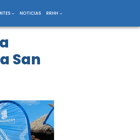
ITES
NOTICIAS
RRHH
ca
ía San