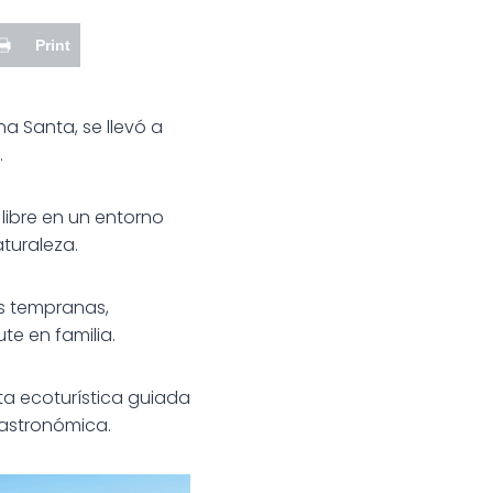
Print
a Santa, se llevó a
.
 libre en un entorno
aturaleza.
s tempranas,
te en familia.
a ecoturística guiada
gastronómica.