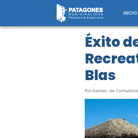
Saltar
al
INICIO
contenido
Éxito d
Recreat
Blas
Por
Subsec. de Comunicaci