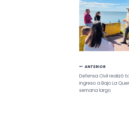
Navegac
ANTERIOR
Defensa Civil realizó 
de
ingreso a Bajo La Quer
semana largo
entradas