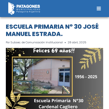
Saltar
al
contenido
ESCUELA PRIMARIA N° 30 JOSÉ
MANUEL ESTRADA.
Por
Subsec. de Comunicación Institucional
28 abril, 2025