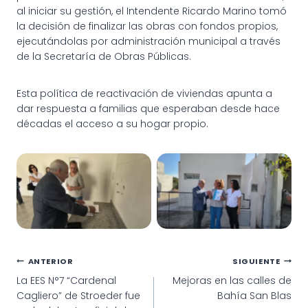
al iniciar su gestión, el Intendente Ricardo Marino tomó
la decisión de finalizar las obras con fondos propios,
ejecutándolas por administración municipal a través
de la Secretaría de Obras Públicas.
Esta política de reactivación de viviendas apunta a
dar respuesta a familias que esperaban desde hace
décadas el acceso a su hogar propio.
Entrega de vivienda en el
Entrega de vivienda en el
marco del Plan de 53
marco del Plan de 53
Navegación
ANTERIOR
SIGUIENTE
La EES N°7 “Cardenal
Mejoras en las calles de
de
Cagliero” de Stroeder fue
Bahía San Blas