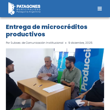
Saltar
al
contenido
Entrega de microcréditos
productivos
Por
Subsec. de Comunicación Institucional
9 diciembre, 2025