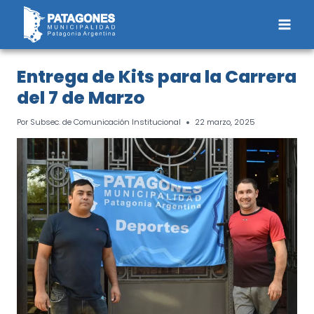
Saltar
al
contenido
Entrega de Kits para la Carrera
del 7 de Marzo
Por
Subsec. de Comunicación Institucional
22 marzo, 2025