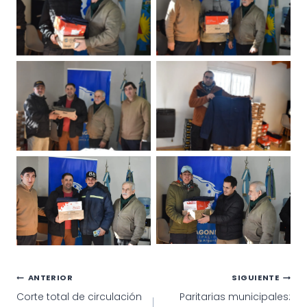
Navegación
ANTERIOR
SIGUIENTE
Corte total de circulación
Paritarias municipales:
de