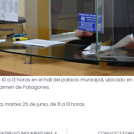
 10 a 13 horas en el hall del palacio municipal, ubicado e
 Carmen de Patagones.
 martes 25 de junio, de 8 a 13 horas.
ión
 ENTREGÓ INDUMENTARIA A
CONVOCATORIA 