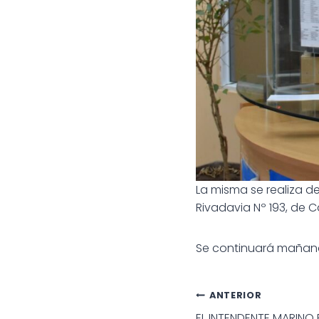
La misma se realiza de
Rivadavia Nº 193, de
Se
continuará mañana,
Navegac
ANTERIOR
EL INTENDENTE MARINO