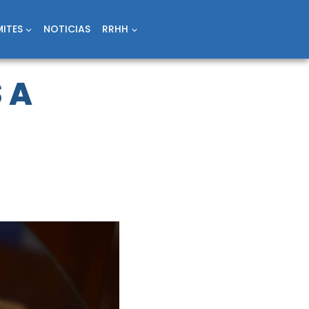
ITES
NOTICIAS
RRHH
 A