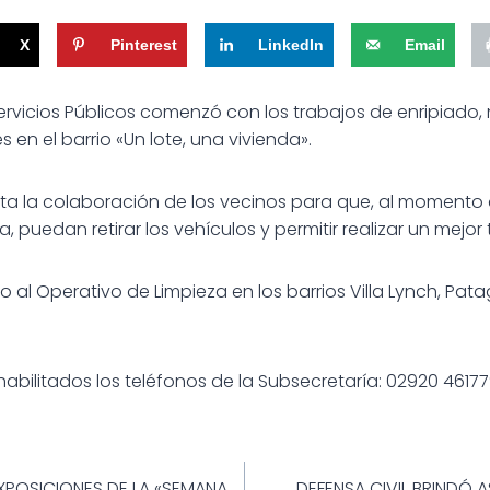
X
Pinterest
LinkedIn
Email
ervicios Públicos comenzó con los trabajos de enripiado, 
 en el barrio «Un lote, una vivienda».
cita la colaboración de los vecinos para que, al momento
 puedan retirar los vehículos y permitir realizar un mejor 
o al Operativo de Limpieza en los barrios Villa Lynch, Patag
habilitados los teléfonos de la Subsecretaría: 02920 4617
ión
XPOSICIONES DE LA «SEMANA
DEFENSA CIVIL BRINDÓ A