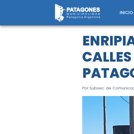
Saltar
al
INICIO
contenido
ENRIPI
CALLES
PATAG
Por
Subsec. de Comunicaci