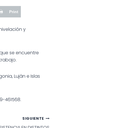
Print
nivelación y
 que se encuentre
trabajo.
onia, Luján e Islas
79-461568.
SIGUIENTE
SISTENCIA EN DISTINTOS