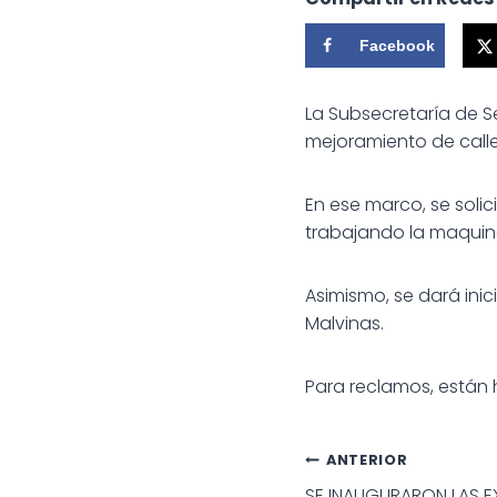
Facebook
La Subsecretaría de S
mejoramiento de calles
En ese marco, se soli
trabajando la maquina,
Asimismo, se dará inici
Malvinas.
Para reclamos, están 
Navegac
ANTERIOR
SE INAUGURARON LAS E