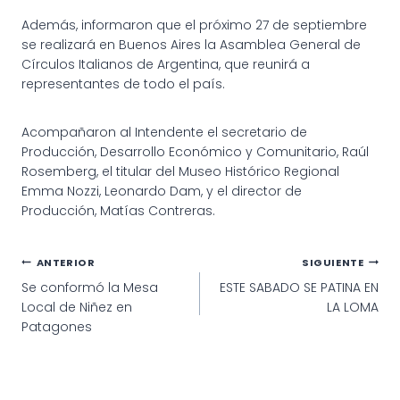
Además, informaron que el próximo 27 de septiembre
se realizará en Buenos Aires la Asamblea General de
Círculos Italianos de Argentina, que reunirá a
representantes de todo el país.
Acompañaron al Intendente el secretario de
Producción, Desarrollo Económico y Comunitario, Raúl
Rosemberg, el titular del Museo Histórico Regional
Emma Nozzi, Leonardo Dam, y el director de
Producción, Matías Contreras.
Navegación
ANTERIOR
SIGUIENTE
Se conformó la Mesa
ESTE SABADO SE PATINA EN
de
Local de Niñez en
LA LOMA
entradas
Patagones