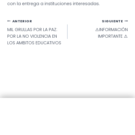
con la entrega a instituciones interesadas.
Navegación
ANTERIOR
SIGUIENTE
MIL GRULLAS POR LA PAZ:
⚠INFORMACIÓN
de
POR LA NO VIOLENCIA EN
IMPORTANTE ⚠
entradas
LOS AMBITOS EDUCATIVOS
© 2025 · Municipalidad de Patagones