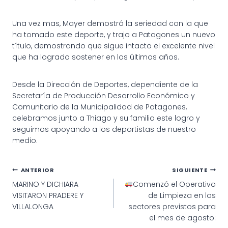
Una vez mas, Mayer demostró la seriedad con la que
ha tomado este deporte, y trajo a Patagones un nuevo
título, demostrando que sigue intacto el excelente nivel
que ha logrado sostener en los últimos años.
Desde la Dirección de Deportes, dependiente de la
Secretaría de Producción Desarrollo Económico y
Comunitario de la Municipalidad de Patagones,
celebramos junto a Thiago y su familia este logro y
seguimos apoyando a los deportistas de nuestro
medio.
Navegación
ANTERIOR
SIGUIENTE
MARINO Y DICHIARA
Comenzó el Operativo
de
VISITARON PRADERE Y
de Limpieza en los
entradas
VILLALONGA
sectores previstos para
el mes de agosto: