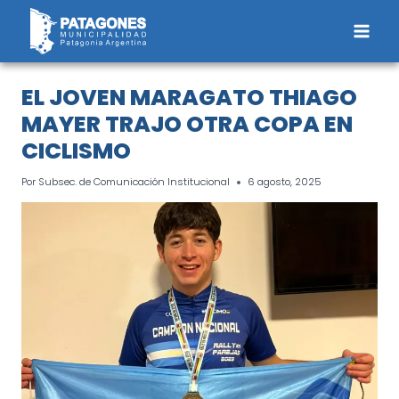
Saltar
al
contenido
EL JOVEN MARAGATO THIAGO
MAYER TRAJO OTRA COPA EN
CICLISMO
Por
Subsec. de Comunicación Institucional
6 agosto, 2025