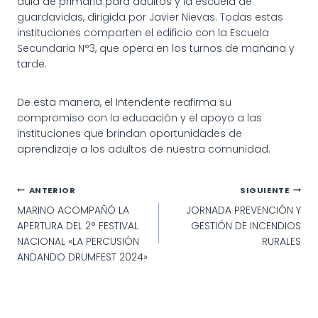
aula de primaria para adultos y la escuela de
guardavidas, dirigida por Javier Nievas. Todas estas
instituciones comparten el edificio con la Escuela
Secundaria N°3, que opera en los turnos de mañana y
tarde.
De esta manera, el Intendente reafirma su
compromiso con la educación y el apoyo a las
instituciones que brindan oportunidades de
aprendizaje a los adultos de nuestra comunidad.
Navegación
ANTERIOR
SIGUIENTE
MARINO ACOMPAÑÓ LA
JORNADA PREVENCIÓN Y
de
APERTURA DEL 2° FESTIVAL
GESTIÓN DE INCENDIOS
entradas
NACIONAL «LA PERCUSIÓN
RURALES
ANDANDO DRUMFEST 2024»