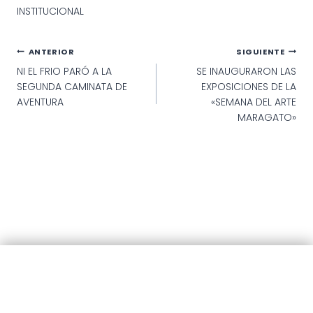
INSTITUCIONAL
Navegación
ANTERIOR
SIGUIENTE
NI EL FRIO PARÓ A LA
SE INAUGURARON LAS
de
SEGUNDA CAMINATA DE
EXPOSICIONES DE LA
entradas
AVENTURA
«SEMANA DEL ARTE
MARAGATO»
© 2025 · Municipalidad de Patagones