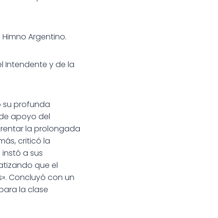
l Himno Argentino.
l Intendente y de la
ó su profunda
 de apoyo del
frentar la prolongada
s, criticó la
instó a sus
atizando que el
os». Concluyó con un
ara la clase