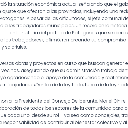
dó la situación económica actual, señalando que el gob
 ajuste que afectan a las provincias, incluyendo una redu
Patagones. A pesar de las dificultades, el jefe comunal d
 a los trabajadores municipales, un récord en la historia
dio en la historia del partido de Patagones que se diera 
a los trabajadores», afirmó, remarcando su compromiso 
y salariales.
ersas obras y proyectos en curso que buscan generar e
s vecinos, asegurando que su administración trabaja dent
uyó agradeciendo el apoyo de la comunidad y reafirma
s trabajadores: «Dentro de la ley todo, fuera de la ley nada
monia, la Presidente del Concejo Deliberante, Mariel Cinirell
aboración de todos los sectores de la comunidad para co
ue cada uno, desde su rol —ya sea como concejales, tr
responsabilidad de contribuir al bienestar colectivo y al