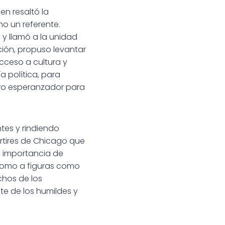
en resaltó la
mo un referente.
 y llamó a la unidad
ción, propuso levantar
acceso a cultura y
a política, para
uro esperanzador para
tes y rindiendo
rtires de Chicago que
la importancia de
 como a figuras como
chos de los
e de los humildes y