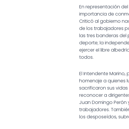
En representación del 
importancia de conmem
Criticó al gobierno na
de los trabajadores p
las tres banderas del 
deporte; la independen
ejercer el libre albe
todos.
El Intendente Marino,
homenaje a quienes lu
sacrificaron sus vidas
reconocer a dirigente
Juan Domingo Perón y 
trabajadores. Tambié
los desposeídos, subr