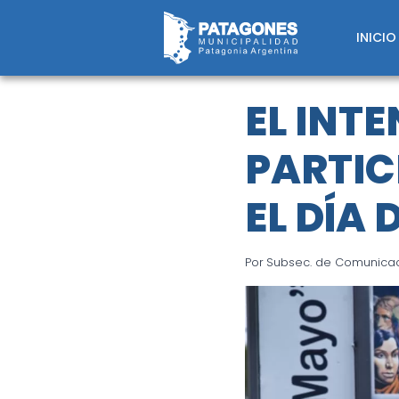
Saltar
al
INICIO
contenido
EL INT
PARTIC
EL DÍA
Por
Subsec. de Comunicaci