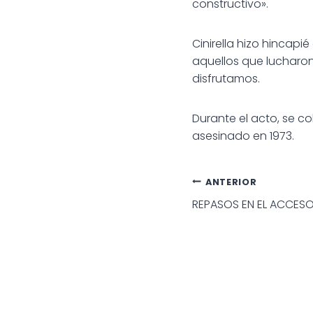
constructivo».
Cinirella hizo hincap
aquellos que lucharon 
disfrutamos.
Durante el acto, se co
asesinado en 1973.
Navegac
ANTERIOR
REPASOS EN EL ACCES
de
entradas