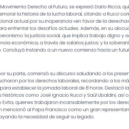
Movimiento Derecho al Futuro, se expresó Darío Ricca, qui
orar la historia de la lucha laboral, citando a Rucci co
cional actual por su inoperancia «en favor de la derecha»
ara enfrentar los desafíos actuales. Además, en su alocu
peronismo: la justicia social, que implica trabajo digno y 
cia económica, a través de salarios justos; y la soberaní
drío. Concluyó instando a un nuevo comienzo hacia un fut
 por su parte, comenzó su discurso saludando a los presen
charon por los derechos laborales, recordando a los má
 para establecer la jornada laboral de 8 horas. Destacó 
s históricos como José Ignacio Rucci y Saúl Ubaldini, así
Evita, quienes trabajaron incansablemente por los dere
n mencionó al Papa Francisco como un gran representant
ayando la necesidad de seguir su legado.