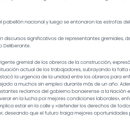
 el pabellón nacional y luego se entonaron las estrofas de
 discursos significativos de representantes gremiales, de
o Deliberante.
rigente gremial de los obreros de la construcción, expres
ituación actual de los trabajadores, subrayando la falta
stacó la urgencia de la unidad entre los obreros para en
 dejado a muchos sin empleo durante más de un año. Ademá
stantes reclamos del gobierno bonaerense a la Nación e 
rar en la lucha por mejores condiciones laborales», enf
mplica estar en la calle y «defender los derechos de tod
, deseando que el futuro traiga mejores oportunidades p