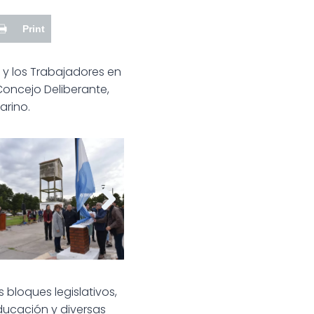
Print
 y los Trabajadores en
Concejo Deliberante,
arino.
 del Trabajador
Día del Trabajador
 bloques legislativos,
ducación y diversas