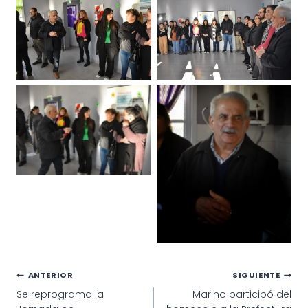
Navegación
ANTERIOR
SIGUIENTE
Se reprograma la
Marino participó del
de