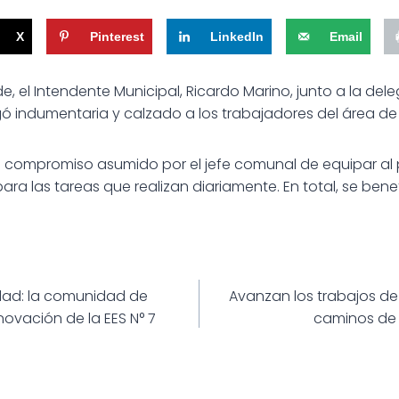
X
Pinterest
LinkedIn
Email
rde, el Intendente Municipal, Ricardo Marino, junto a la de
ó indumentaria y calzado a los trabajadores del área de S
l compromiso asumido por el jefe comunal de equipar al 
a las tareas que realizan diariamente. En total, se ben
ión
dad: la comunidad de
Avanzan los trabajos de
novación de la EES N° 7
caminos de 