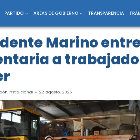
PARTIDO
AREAS DE GOBIERNO
TRANSPARENCIA
TRÁM
ndente Marino entr
ntaria a trabajado
er
ón Institucional
22 agosto, 2025