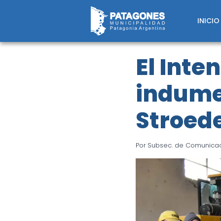
Saltar
al
INICIO
contenido
El Inte
indume
Stroed
Por
Subsec. de Comunicaci