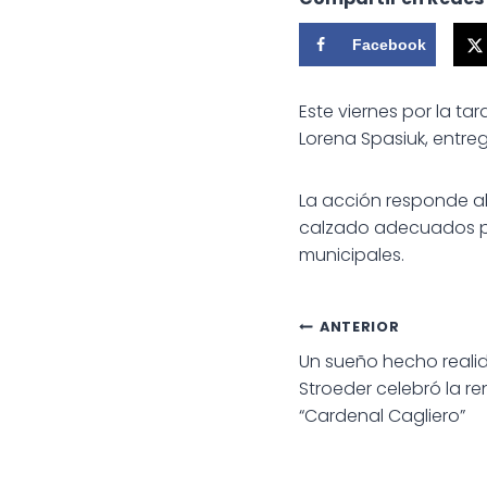
Facebook
Este viernes por la ta
Lorena Spasiuk, entreg
La acción responde a
calzado adecuados par
municipales.
Navegac
ANTERIOR
Un sueño hecho reali
de
Stroeder celebró la re
“Cardenal Cagliero”
entradas