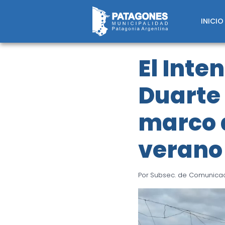
Saltar
al
INICIO
contenido
El Inte
Duarte 
marco 
verano
Por
Subsec. de Comunicaci