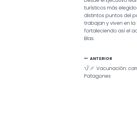
Desde el Ejecutivo Mu
turísticos más elegido
distintos puntos del p
trabajan y viven en la
fortaleciendo así el 
Blas.
Navegac
ANTERIOR
Vacunación: cam
de
Patagones
entradas