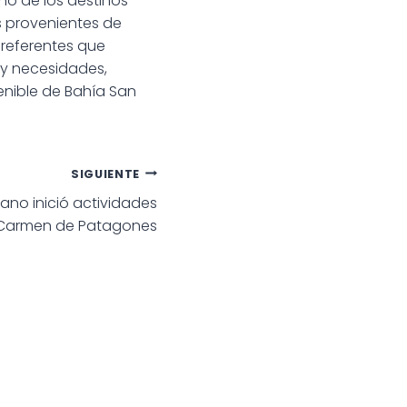
no de los destinos
es provenientes de
s referentes que
s y necesidades,
enible de Bahía San
SIGUIENTE
rano inició actividades
 Carmen de Patagones