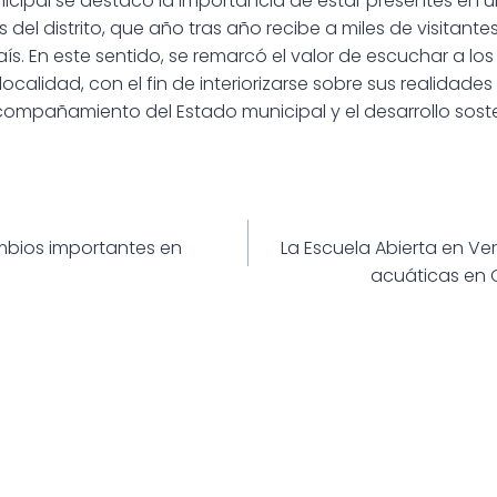
nicipal se destacó la importancia de estar presentes en u
s del distrito, que año tras año recibe a miles de visitant
aís. En este sentido, se remarcó el valor de escuchar a lo
 localidad, con el fin de interiorizarse sobre sus realidade
acompañamiento del Estado municipal y el desarrollo sost
ión
bios importantes en
La Escuela Abierta en Ve
acuáticas en