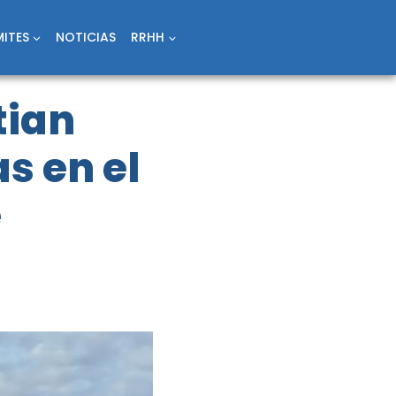
ITES
NOTICIAS
RRHH
tian
s en el
e