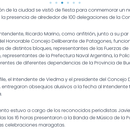
ón de la ciudad se vistió de fiesta para conmemorar un n
 la presencia de alrededor de 100 delegaciones de la Co
Intendente, Ricardo Marino, como anfitrión, junto a su pa
 del Honorable Concejo Deliberante de Patagones, funcio
s de distintos bloques, representantes de las Fuerzas de
, representantes de la Prefectura Naval Argentina, la Policí
erentes de diferentes dependencias de la Provincia de Bue
ile, el Intendente de Viedma y el presidente del Concejo 
, entregaron obsequios alusivos a la fecha al Intendente 
a.
nto estuvo a cargo de los reconocidos periodistas Javie
s las 16 horas presentaron a la Banda de Música de la Po
las celebraciones maragatas.