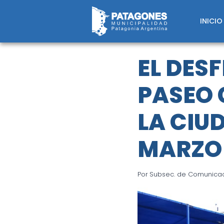
Saltar
al
INICIO
contenido
EL DESF
PASEO 
LA CIU
MARZO 
Por
Subsec. de Comunicaci