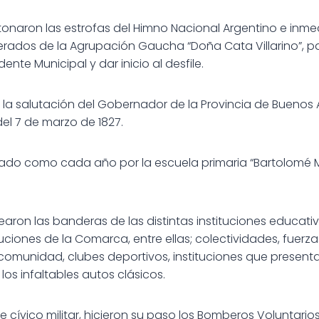
tonaron las estrofas del Himno Nacional Argentino e inm
rados de la Agrupación Gaucha “Doña Cata Villarino”, para
ente Municipal y dar inicio al desfile.
 la salutación del Gobernador de la Provincia de Buenos Aire
del 7 de marzo de 1827.
zado como cada año por la escuela primaria “Bartolomé Mi
on las banderas de las distintas instituciones educativas
tuciones de la Comarca, entre ellas; colectividades, fuerz
comunidad, clubes deportivos, instituciones que presentar
 los infaltables autos clásicos.
ile cívico militar, hicieron su paso los Bomberos Voluntario