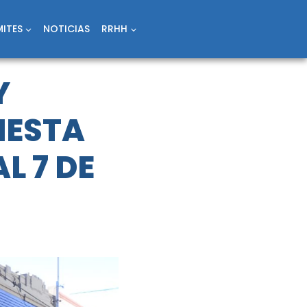
ITES
NOTICIAS
RRHH
Y
IESTA
L 7 DE