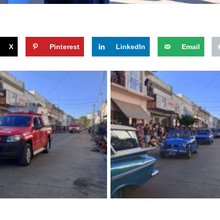
X
Pinterest
LinkedIn
Email
a
Sin leyenda