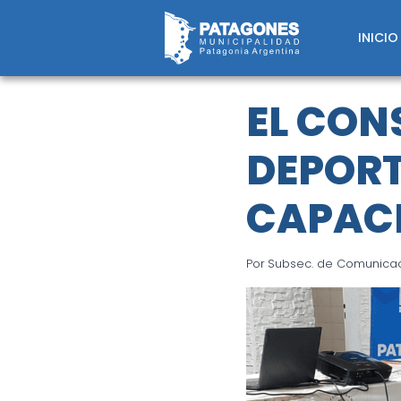
Saltar
al
INICIO
contenido
EL CON
DEPORT
CAPACI
Por
Subsec. de Comunicaci