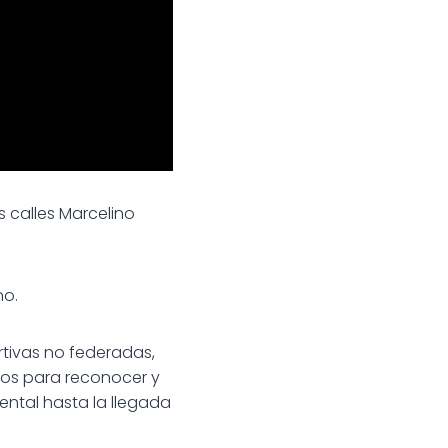
s calles Marcelino
no.
rtivas no federadas,
tos para reconocer y
ntal hasta la llegada