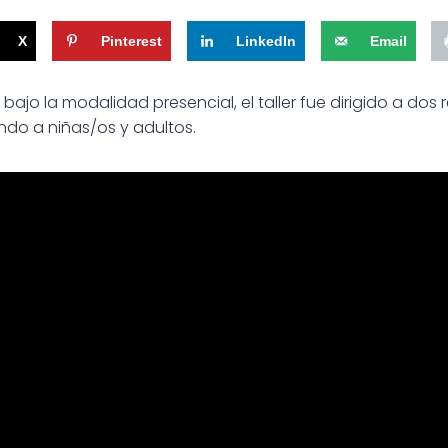
X
Pinterest
LinkedIn
Email
 bajo la modalidad presencial, el taller fue dirigido a dos
ndo a niñas/os y adultos.