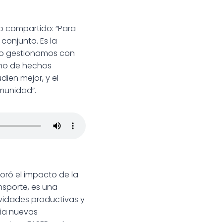
ro compartido: “Para
conjunto. Es la
ndo gestionamos con
sino de hechos
ien mejor, y el
munidad”.
oró el impacto de la
nsporte, es una
ividades productivas y
cia nuevas