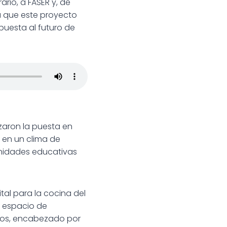
rio, a FASER y, de
ra que este proyecto
puesta al futuro de
lizaron la puesta en
 en un clima de
unidades educativas
al para la cocina del
l espacio de
nos, encabezado por