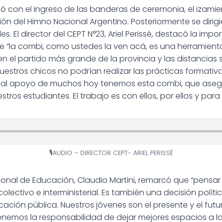
con el ingreso de las banderas de ceremonia, el izamie
ón del Himno Nacional Argentino. Posteriormente se dirigi
es. El director del CEPT N°23, Ariel Perissé, destacó la imp
ue “la combi, como ustedes la ven acá, es una herramien
n el partido más grande de la provincia y las distancias 
stros chicos no podrían realizar las prácticas formativ
 y al apoyo de muchos hoy tenemos esta combi, que aseg
stros estudiantes. El trabajo es con ellos, por ellos y para e
🎙AUDIO – DIRECTOR CEPT- ARIEL PERISSÉ
gional de Educación, Claudio Martini, remarcó que “pensar 
olectivo e interministerial. Es también una decisión polí
ación pública. Nuestros jóvenes son el presente y el futu
nemos la responsabilidad de dejar mejores espacios a l