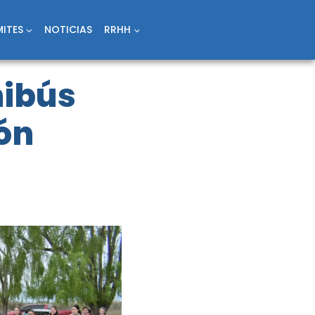
ITES
NOTICIAS
RRHH
nibús
ión