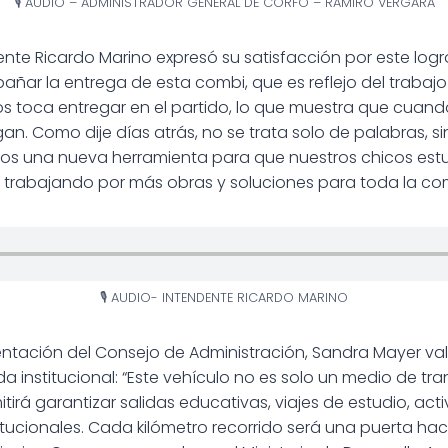
🎙 AUDIO – ADMINISTRADOR GENERAL DE CORFO – RAMIRO VERGARA
dente Ricardo Marino expresó su satisfacción por este log
ñar la entrega de esta combi, que es reflejo del trabajo 
os toca entregar en el partido, lo que muestra que cua
gan. Como dije días atrás, no se trata solo de palabras, 
s una nueva herramienta para que nuestros chicos estud
 trabajando por más obras y soluciones para toda la co
🎙 AUDIO- INTENDENTE RICARDO MARINO
entación del Consejo de Administración, Sandra Mayer val
a institucional: “Este vehículo no es solo un medio de tra
irá garantizar salidas educativas, viajes de estudio, act
itucionales. Cada kilómetro recorrido será una puerta ha