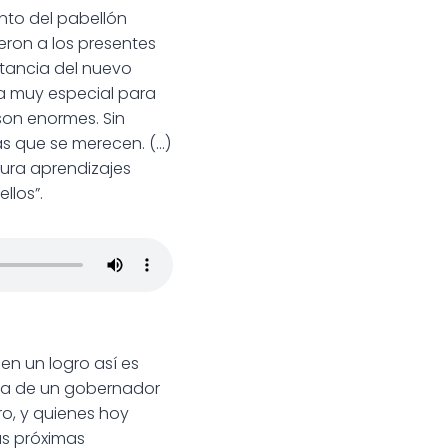
nto del pabellón
eron a los presentes
ortancia del nuevo
ta muy especial para
son enormes. Sin
as que se merecen. (…)
ura aprendizajes
llos”.
en un logro así es
tica de un gobernador
ro, y quienes hoy
as próximas