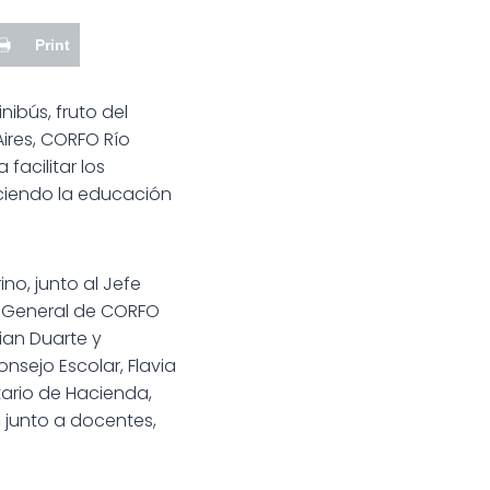
Print
ibús, fruto del
Aires, CORFO Río
facilitar los
eciendo la educación
no, junto al Jefe
r General de CORFO
ian Duarte y
onsejo Escolar, Flavia
tario de Hacienda,
, junto a docentes,