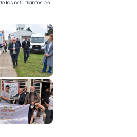
de los estudiantes en
3 recibió un minibús
talecer la educación
rural
3 recibió un minibús
talecer la educación
rural