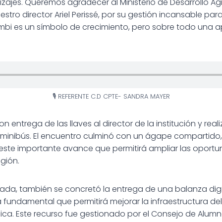
zajes. Queremos agradecer al Ministerio de Desarrollo Agra
stro director Ariel Perissé, por su gestión incansable pa
ombi es un símbolo de crecimiento, pero sobre todo una a
🎙 REFERENTE C.D CPTE- SANDRA MAYER
n entrega de las llaves al director de la institución y rea
minibús. El encuentro culminó con un ágape compartido,
r este importante avance que permitirá ampliar las oport
egión.
ada, también se concretó la entrega de una balanza digit
 fundamental que permitirá mejorar la infraestructura de
ca. Este recurso fue gestionado por el Consejo de Alum