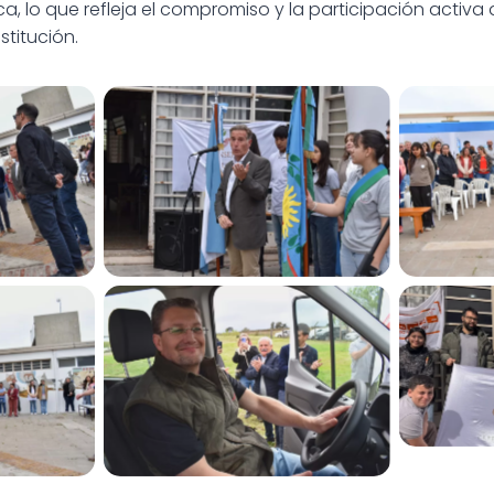
, lo que refleja el compromiso y la participación activa 
stitución.
n minibús
CEPT N°23 recibió un minibús
CEPT N°2
educación
para fortalecer la educación
para for
rural
CEPT N°2
n minibús
CEPT N°23 recibió un minibús
para for
educación
para fortalecer la educación
rural