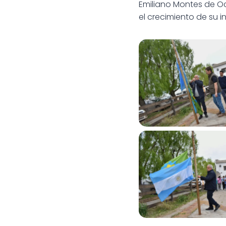
Emiliano Montes de Oca
el crecimiento de su in
CEPT N°23 recibió u
para fortalecer la 
rural
CEPT N°23 recibió u
para fortalecer la 
rural