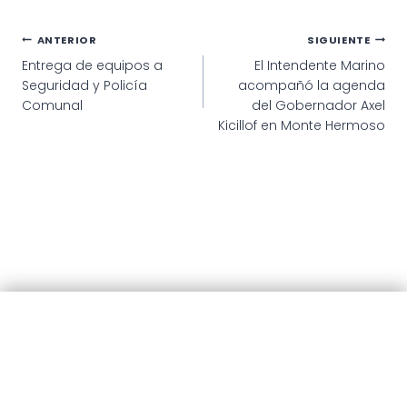
Navegación
ANTERIOR
SIGUIENTE
Entrega de equipos a
El Intendente Marino
de
Seguridad y Policía
acompañó la agenda
entradas
Comunal
del Gobernador Axel
Kicillof en Monte Hermoso
© 2025 · Municipalidad de Patagones