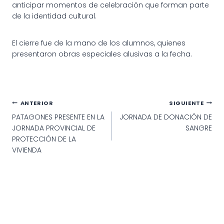
anticipar momentos de celebración que forman parte
de la identidad cultural.
El cierre fue de la mano de los alumnos, quienes
presentaron obras especiales alusivas a la fecha.
DÍA DE LA TRADICIÓN: UNA
DÍA DE LA TRADICIÓN: UNA
DÍA DE LA TRADICIÓN: UNA
DÍA DE LA TRADICIÓN: UNA
CELEBRACIÓN DE LA
CELEBRACIÓN DE LA
CELEBRACIÓN DE LA
CELEBRACIÓN DE LA
EDUCACIÓN Y LA
EDUCACIÓN Y LA
EDUCACIÓN Y LA
EDUCACIÓN Y LA
COMUNIDAD EN
COMUNIDAD EN
COMUNIDAD EN
COMUNIDAD EN
IGARZÁBAL
IGARZÁBAL
Navegación
ANTERIOR
SIGUIENTE
IGARZÁBAL
IGARZÁBAL
PATAGONES PRESENTE EN LA
JORNADA DE DONACIÓN DE
de
JORNADA PROVINCIAL DE
SANGRE
entradas
PROTECCIÓN DE LA
VIVIENDA