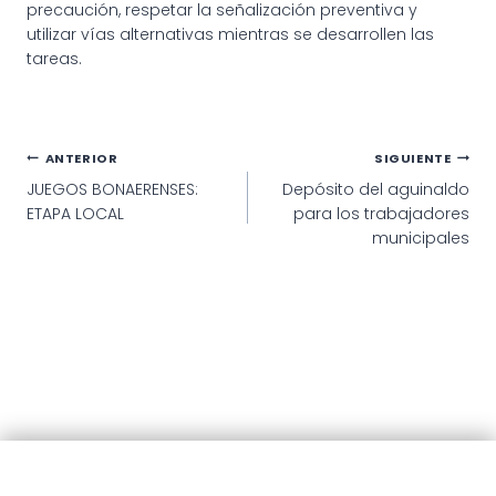
precaución, respetar la señalización preventiva y
utilizar vías alternativas mientras se desarrollen las
tareas.
Navegación
ANTERIOR
SIGUIENTE
JUEGOS BONAERENSES:
Depósito del aguinaldo
de
ETAPA LOCAL
para los trabajadores
entradas
municipales
© 2025 · Municipalidad de Patagones