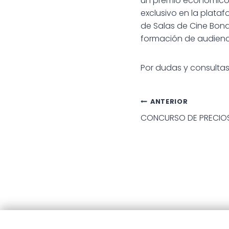
un premio económico y
exclusivo en la plata
de Salas de Cine Bona
formación de audienc
Por dudas y consulta
Navegac
ANTERIOR
CONCURSO DE PRECIO
de
entradas