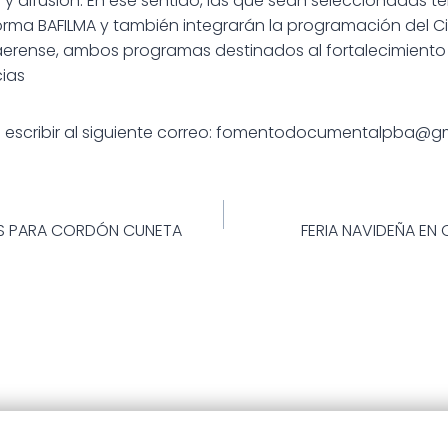
 difusión. En ese sentido, las que sean seleccionadas t
forma BAFILMA y también integrarán la programación del Ci
erense, ambos programas destinados al fortalecimiento 
ias
s escribir al siguiente correo: fomentodocumentalpba@g
ión
S PARA CORDÓN CUNETA
FERIA NAVIDEÑA E