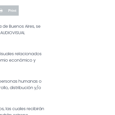
Print
ia de Buenos Aires, se
 AUDIOVISUAL
isuales relacionados
remio económico y
ar personas humanas o
llo, distribución y/o
, las cuales recibirán