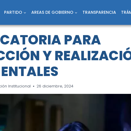
PARTIDO
AREAS DE GOBIERNO
TRANSPARENCIA
TRÁM
CATORIA PARA
CIÓN Y REALIZACI
ENTALES
ón Institucional
26 diciembre, 2024