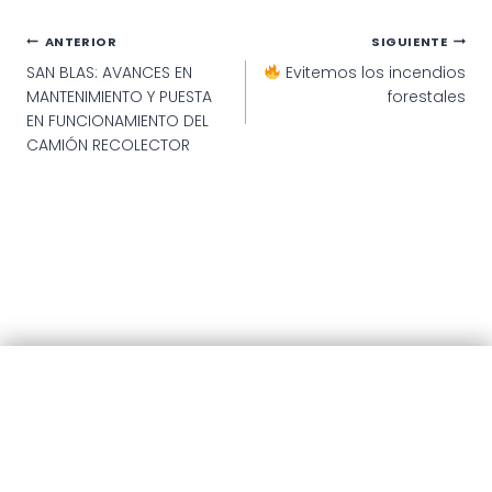
Navegación
ANTERIOR
SIGUIENTE
SAN BLAS: AVANCES EN
Evitemos los incendios
de
MANTENIMIENTO Y PUESTA
forestales
entradas
EN FUNCIONAMIENTO DEL
CAMIÓN RECOLECTOR
© 2025 · Municipalidad de Patagones