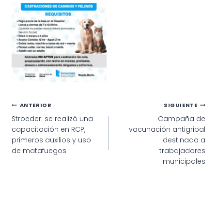
Navegación
ANTERIOR
SIGUIENTE
Stroeder: se realizó una
Campaña de
de
capacitación en RCP,
vacunación antigripal
entradas
primeros auxilios y uso
destinada a
de matafuegos
trabajadores
municipales