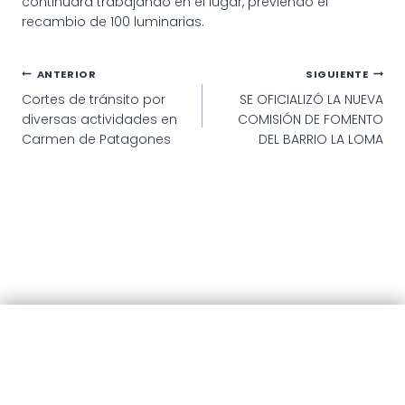
continuará trabajando en el lugar, previendo el
recambio de 100 luminarias.
Navegación
ANTERIOR
SIGUIENTE
Cortes de tránsito por
SE OFICIALIZÓ LA NUEVA
de
diversas actividades en
COMISIÓN DE FOMENTO
entradas
Carmen de Patagones
DEL BARRIO LA LOMA
© 2025 · Municipalidad de Patagones