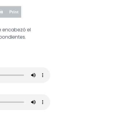
Print
e encabezó el
pondientes.