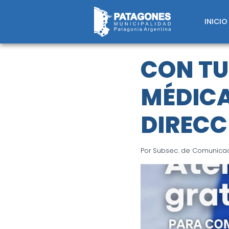
Saltar
al
INICIO
contenido
CON TU
MÉDICA
DIRECC
Por
Subsec. de Comunicaci