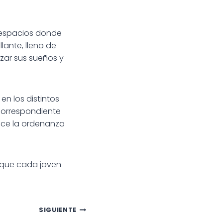
 espacios donde
lante, lleno de
zar sus sueños y
en los distintos
correspondiente
lece la ordenanza
 que cada joven
SIGUIENTE