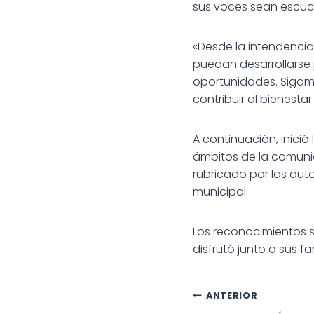
sus voces sean escu
«Desde la intendenci
puedan desarrollarse 
oportunidades. Sigam
contribuir al bienest
A continuación, inici
ámbitos de la comuni
rubricado por las auto
municipal.
Los reconocimientos 
disfrutó junto a sus fa
Navegac
ANTERIOR