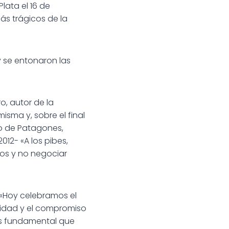
lata el 16 de
ás trágicos de la
y se entonaron las
, autor de la
isma y, sobre el final
do de Patagones,
12- «A los pibes,
os y no negociar
ó: «Hoy celebramos el
vidad y el compromiso
es fundamental que