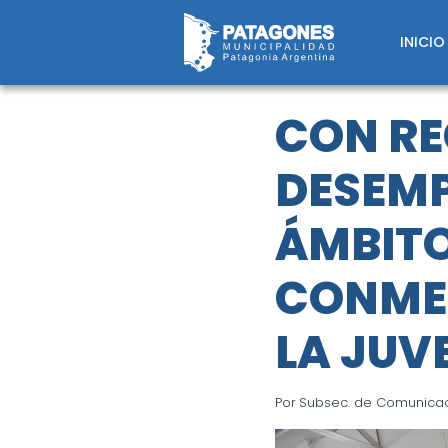
Saltar
al
INICIO
contenido
CON RE
DESEMP
ÁMBITO
CONMEM
LA JUV
Por
Subsec. de Comunicaci