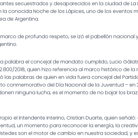
antes secuestrados y desaparecidos en la ciudad de La P
n la conocida Noche de los Lápices, uno de los eventos m
ea de Argentina.
 marco de profundo respeto, se izó el pabellón nacional 
gentino.
 palabra el concejal de mandato cumplido, Lucio Gálatro
800/2018, quien hizo referencia al marco histórico de la m
ó las palabras de quien en vida fuera concejal del Parti
cto conmemorativo del Día Nacional de la Juventud – en 20
donen ninguna lucha, es el momento de no bajar los braz
 propio el Intendente Interino, Cristian Duarte, quien señal
ventud, un momento para reconocer la energía, la creati
 Ustedes son el motor de cambio en nuestra sociedad, y 