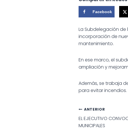
Facebook
La Subdelegación de l
incorporación de nuev
mantenimiento.
En ese marco, el subd
ampliación y mejoram
Además, se trabaja de
para evitar incendios.
Navegac
ANTERIOR
EL EJECUTIVO CONVOC
de
MUNICIPALES