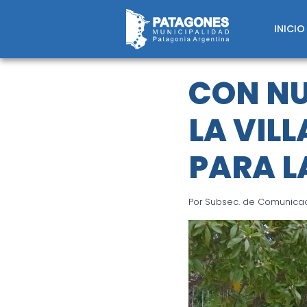
Saltar
al
INICIO
contenido
CON NU
LA VIL
PARA L
Por
Subsec. de Comunicaci