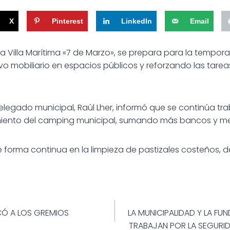
X
Pinterest
LinkedIn
Email
a Villa Marítima «7 de Marzo», se prepara para la tempora
o mobiliario en espacios públicos y reforzando las tarea
elegado municipal, Raúl Lher, informó que se continúa tr
iento del camping municipal, sumando más bancos y m
 forma continua en la limpieza de pastizales costeños, 
ión
Ó A LOS GREMIOS
LA MUNICIPALIDAD Y LA F
TRABAJAN POR LA SEGURI