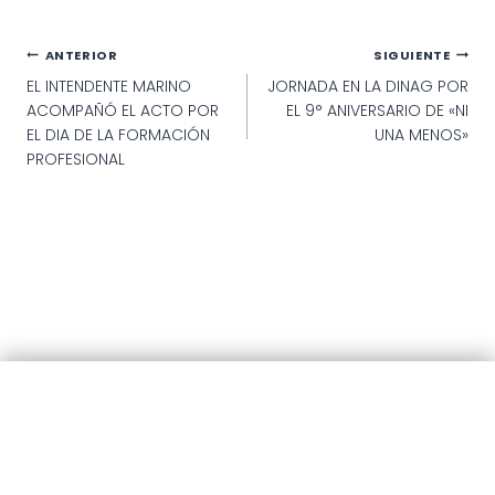
Navegación
ANTERIOR
SIGUIENTE
EL INTENDENTE MARINO
JORNADA EN LA DINAG POR
de
ACOMPAÑÓ EL ACTO POR
EL 9° ANIVERSARIO DE «NI
entradas
EL DIA DE LA FORMACIÓN
UNA MENOS»
PROFESIONAL
© 2025 · Municipalidad de Patagones