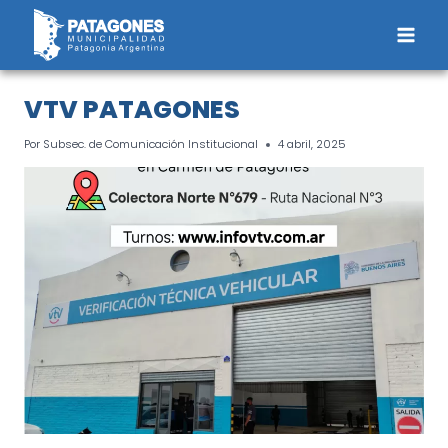
Saltar
al
contenido
VTV PATAGONES
Por
Subsec. de Comunicación Institucional
4 abril, 2025