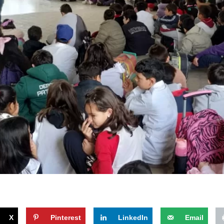
X
Pinterest
LinkedIn
Email