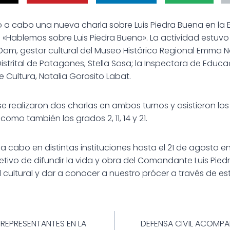
vó a cabo una nueva charla sobre Luis Piedra Buena en la 
 «Hablemos sobre Luis Piedra Buena». La actividad estuvo
am, gestor cultural del Museo Histórico Regional Emma No
istrital de Patagones, Stella Sosa; la Inspectora de Educac
de Cultura, Natalia Gorosito Labat.
se realizaron dos charlas en ambos turnos y asistieron lo
 como también los grados 2, 11, 14 y 21.
 a cabo en distintas instituciones hasta el 21 de agosto e
etivo de difundir la vida y obra del Comandante Luis Pi
d cultural y dar a conocer a nuestro prócer a través de es
ión
REPRESENTANTES EN LA
DEFENSA CIVIL ACOMP