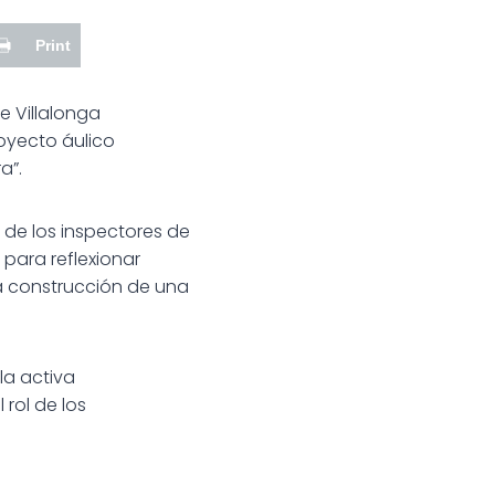
Print
e Villalonga
royecto áulico
a”.
n de los inspectores de
 para reflexionar
la construcción de una
la activa
rol de los