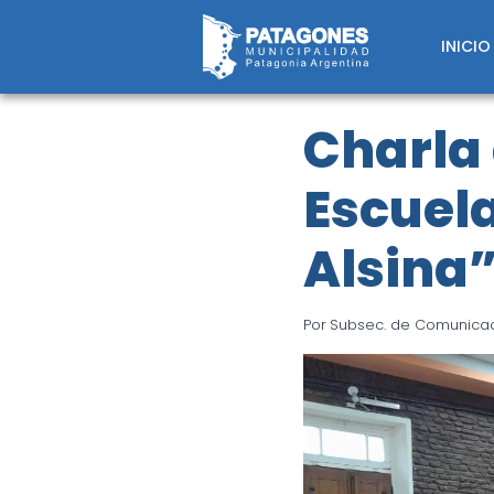
Saltar
al
INICIO
contenido
Charla 
Escuel
Alsina
Por
Subsec. de Comunicaci