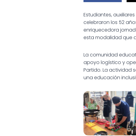
Estudiantes, auxiliare
celebraron los 52 año
enriquecedora jornad
esta modalidad que d
La comunidad educativa
apoyo logístico y oper
Partido. La actividad
una educación inclusiv
Celebración por lo
de la Educación de 
Adultos