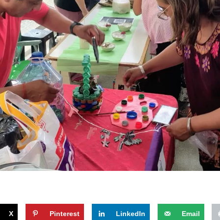
X
Pinterest
LinkedIn
Email