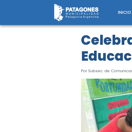
Saltar
al
INICIO
contenido
Celebra
Educac
Por
Subsec. de Comunicaci