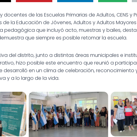
s y docentes de las Escuelas Primarias de Adultos, CENS y 
s de la Educación de Jóvenes, Adultos y Adultos Mayore
a pedagógica que incluyó acto, muestras y bailes, desta
emuestra que siempre es posible retomar la escuela.
 del distrito, junto a distintas áreas municipales e inst
ativo, hizo posible este encuentro que reunió a particip
 se desarrolló en un clima de celebración, reconocimient
a y a lo largo de la vida.
s 52 Años
Celebrac
Celebración por los 52 Años
Jóvenes y
de la Ed
de la Educación de Jóvenes y
Adultos