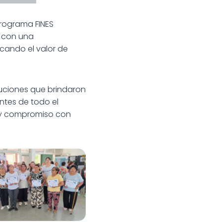
Programa FINES
s con una
cando el valor de
ituciones que brindaron
antes de todo el
o y compromiso con
ión por los 52 Años
ucación de Jóvenes y
Adultos