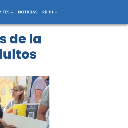
ITES
NOTICIAS
RRHH
s de la
dultos