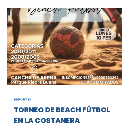
COLONIA
PARA
ADULTOS
TUVIERON
SU
ENCUENTRO
DE
TEJO
DEPORTES
TORNEO DE BEACH FÚTBOL
EN LA COSTANERA