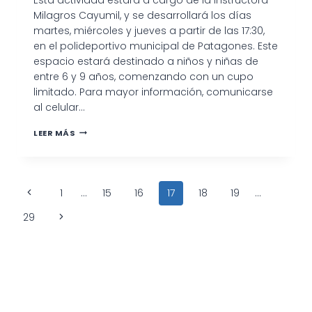
Milagros Cayumil, y se desarrollará los días
martes, miércoles y jueves a partir de las 17:30,
en el polideportivo municipal de Patagones. Este
espacio estará destinado a niños y niñas de
entre 6 y 9 años, comenzando con un cupo
limitado. Para mayor información, comunicarse
al celular…
LA
LEER MÁS
DIRECCIÓN
DE
DEPORTES
PONDRÁ
Navegación
EN
Página
1
…
15
16
17
18
19
…
MARCHA
de
anterior
UNA
Siguiente
29
NUEVA
PROPUESTA
página
página
GRATUITA
PARA
LOS
NIÑOS.
SE
TRATA