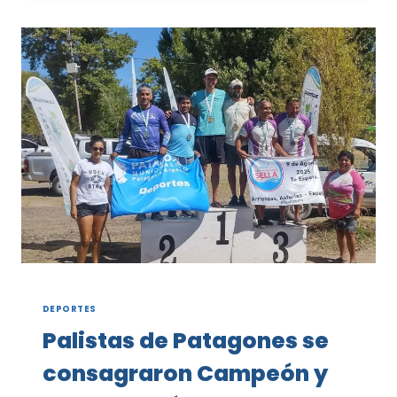
PREPARA
PARA
UN
AÑO
DE
GRAN
ACTIVIDAD
DEPORTES
Palistas de Patagones se
consagraron Campeón y